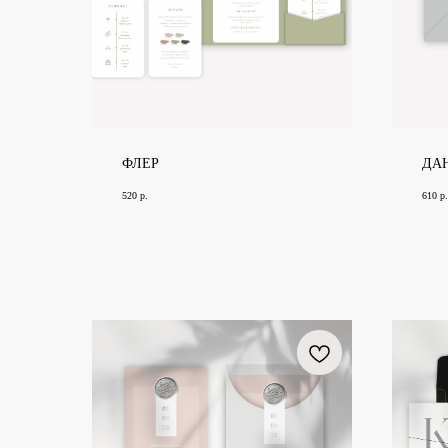
ФЛЕР
ДА
520
р.
610
р.