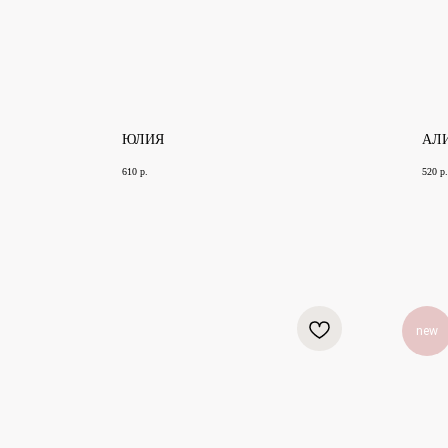
ЮЛИЯ
АЛ
610
р.
520
р.
new