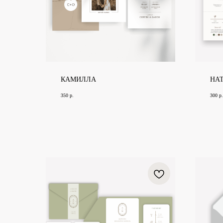
КАМИЛЛА
НА
350
р.
300
р.