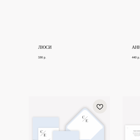
ЛЮСИ
АН
590
р.
440
р.