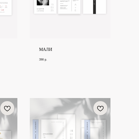
МАЛИ
390
р.