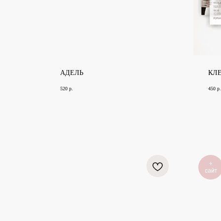
АДЕЛЬ
КЛ
520
р.
450
р.
+
сайт