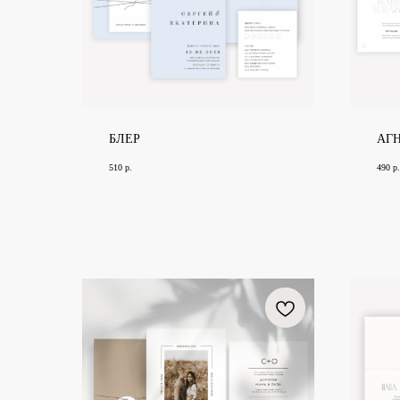
БЛЕР
АГ
510
р.
490
р.