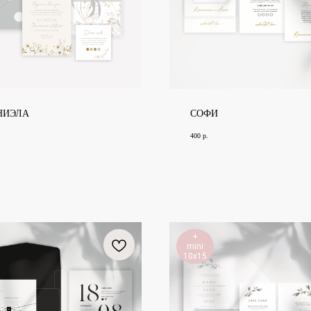
НИЭЛА
СОФИ
400
р.
+
mini
10х15