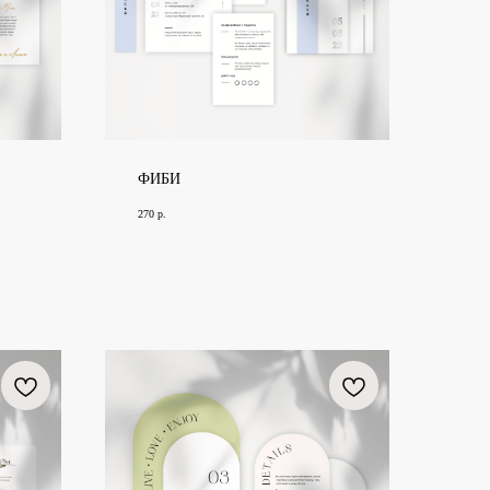
ФИБИ
270
р.