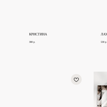
КРИСТИНА
ЛА
380
р.
530
р.