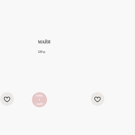
МАЙЯ
520
р.
new,
+
сайт