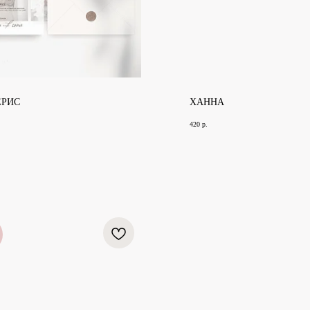
ЕРИС
ХАННА
420
р.