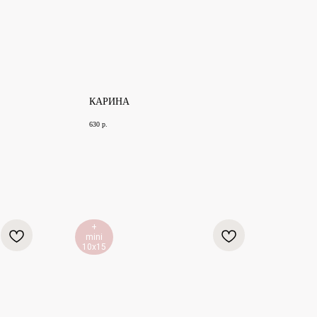
КАРИНА
630
р.
+
mini
10х15