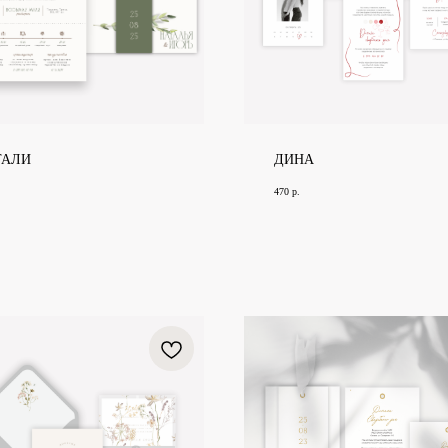
ТАЛИ
ДИНА
470
р.