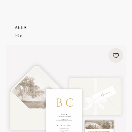
АННА
440
р.