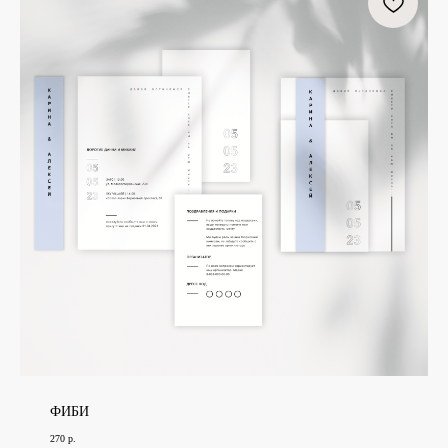
ФИБИ
270
р.