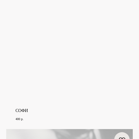
СОФИ
400
р.