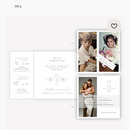
520
р.