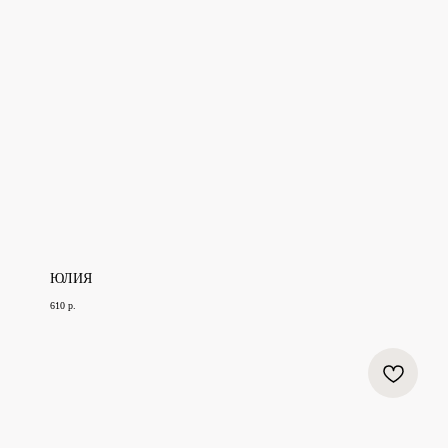
ЮЛИЯ
610
р.