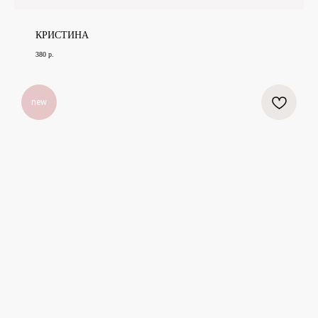
КРИСТИНА
380
р.
new