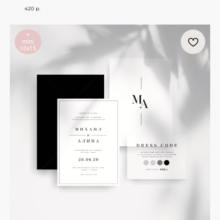
420
р.
+
mini
10х15