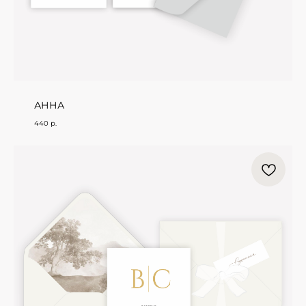
АННА
440
р.