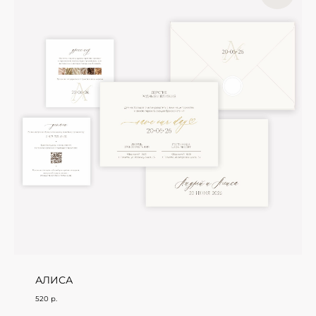
АЛИСА
520
р.