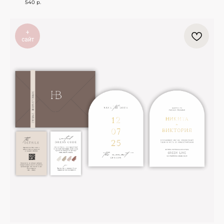
540
р.
+
сайт