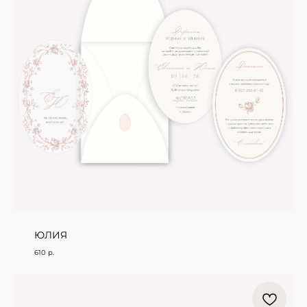
ЮЛИЯ
610
р.