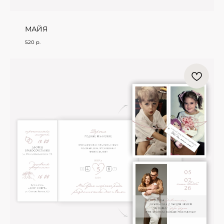
МАЙЯ
520
р.