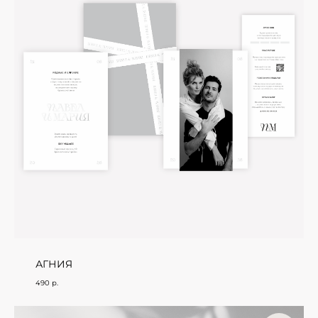
АГНИЯ
490
р.