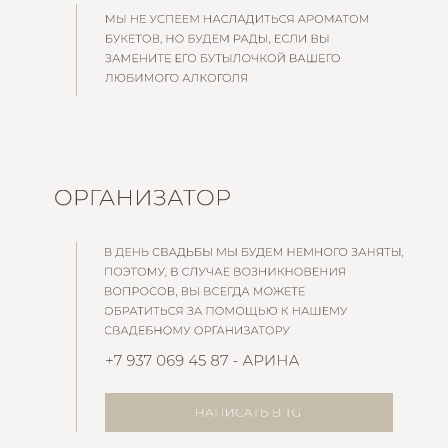
Номер вашего телефона
+7
Планируете ли Вы присутствовать на свадьбе?
Я(мы) с удовольствием приду(придем)
К сожалению, не смогу(не сможем) присутствовать
Что предпочитаете из алкоголя?
Шампанское
Вино
Виски
Коньяк
Безалкогольное