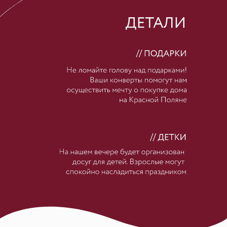
Ваше имя. Если вы придете со своей парой или семьей,
укажите все имена.
Планируете ли вы присутствовать на свадьбе?
Я(мы) с удовольствием приду(придем)
К сожалению, не смогу(сможем) быть
Планируются ли на мероприятии в качестве гостей с вами
дети?
Да
Нет
Планируете ли творческий подарок для пары?
Да
Нет
Понадобится ли вам трансфер на банкет / с банкета?