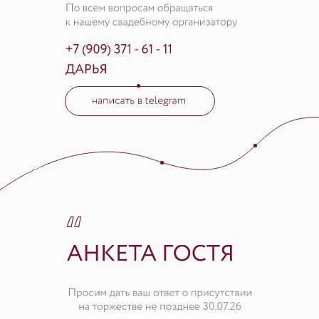
15 : 04 : 51 : 11
дней
часов
минут
секунд