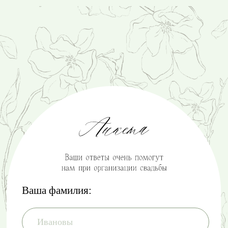
Игристое вино
Белое вино
Красное вино
Водка
Коньяк
Виски
Как планируете добираться?
Своим ходом
Нужен трансфер
На личном транспорте