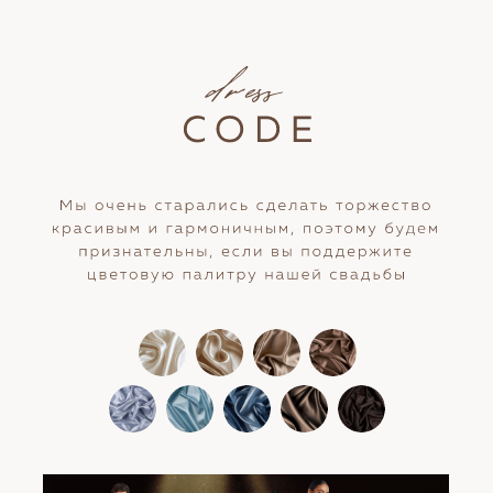
Я с удовольствием приду
К сожалению, не смогу присутствовать
Номер вашего телефона
+7
Понадобится ли вам трансфер на банкет / с банкета?
Да
Нет
Что предпочитаете из алкоголя?
Вино красное
Вино белое
Шампанское
Водка
Виски
Коньяк