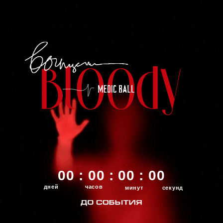
00 : 00 : 00 : 00
дней
часов
минут
секунд