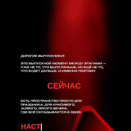
СЕЙЧАС
М
|