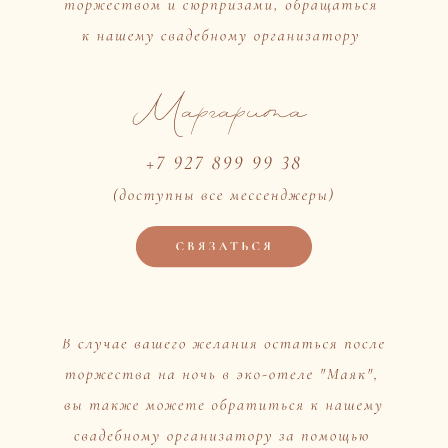
Присутствие:
Я(мы) с удовольствием приду(придем)
К сожалению, не смогу(не сможем) присутствовать
Что предпочитаете из напитков?
Шампанское
Вино белое
Вино красное
Водка
Коньяк