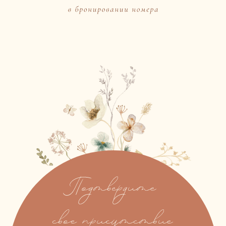
36 : 20 : 04 : 25
дней
часов
минут
секунд